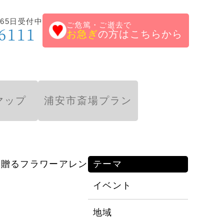
65日受付中
ご危篤・ご逝去で
6111
お急ぎ
の方はこちらから
マップ
浦安市斎場プラン
に贈るフラワーアレン
テーマ
イベント
地域