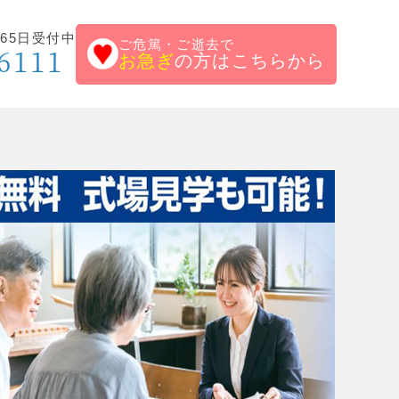
65日受付中
ご危篤・ご逝去で
6111
お急ぎ
の方はこちらから