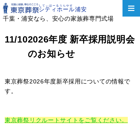
してぃほーるうらやす
シティホール浦安
千葉・浦安なら、安心の家族葬専門式場
あんしん家族葬プラン
11/10
2026年度 新卒採用説明会
必要なものが含まれた
おすすめ家族葬
のお知らせ
生花・供花のご注文
東京葬祭2026年度新卒採用についての情報で
式場へ生花・供花・お供物
を送ることができます
す。
家族葬館1階
東京葬祭リクルートサイトをご覧ください。
式場・お清め室・親族控室