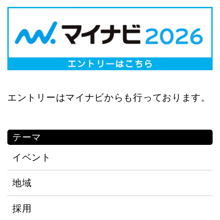
家族葬館入口・駐車場
外観・駐車場
アクセス
東京メトロ東西線「浦安駅」
エントリーはマイナビからも行っております。
南口からバス
テーマ
ご危篤・ご逝去で
お急ぎ
の方はこちらから
イベント
通話無料・24時間365日受付中
地域
0120-88-6111
採用